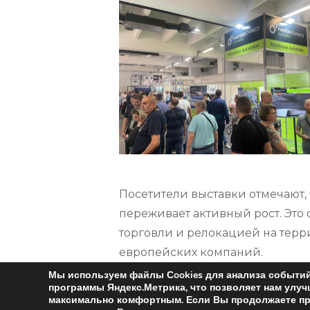
Посетители выставки отмечают,
переживает активный рост. Это
торговли и релокацией на тер
европейских компаний.
С уверенностью можно сказать, 
Мы используем файлы Сookies для анализа событий 
программы Яндекс.Метрика, что позволяет нам улу
притяжения специалистов и кап
максимально комфортным.
Если Вы продолжаете пр