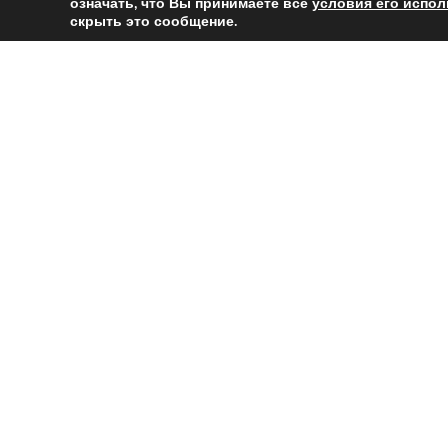
(на фото – директор Фотомехан
означать, что Вы принимаете все
условия его испо
скрыть это сообщение.
выставки Beogradski Sajam Tehni
Предыд
Фотомеханика п