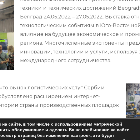
техники и технических достижений Beogradski
Белград 24.05.2022 – 27.05.2022. Выставка о
технологическим событиям в Юго-Восточной
влияние на будущее экономическое и пром
региона. Многочисленные экспоненты предс
инновации, технологии и услуги, используя 
международного сотрудничества.
 что рынок логистических услуг Сербии
 обусловлено расширением интернет-
ритории страны производственных площадок
что сейчас Сербия – основная точка
на сайте, в том числе с использованием метрической
чшить обслуживание и сделать Ваше пребывание на сайте
итала на Балканах.
осмотр страниц без изменения настроек, это будет