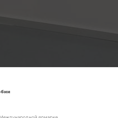
рбии
в Международной ярмарке