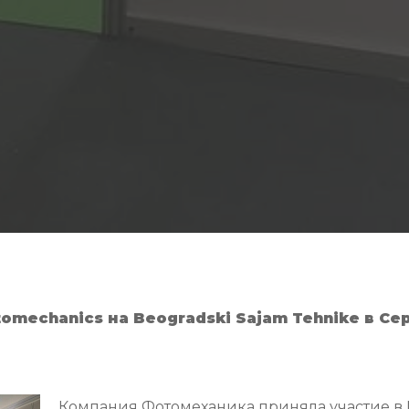
tomechanics на Beogradski Sajam Tehnike в Се
Компания Фотомеханика приняла участие 