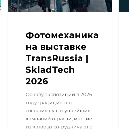
про
по
кон
обв
Фотомеханика
мез
на выставке
TransRussia |
SkladTech
2026
Основу экспозиции в 2026
году традиционно
составил пул крупнейших
компаний отрасли, многие
из которых сотрудничают с