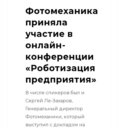
«Ул
Фотомеханика
рад
в
приняла
Санк
участие в
Пет
онлайн-
конференции
«Роботизация
предприятия»
В числе спикеров был и
Сергей Ле-Захаров,
Генеральный директор
Фотомеханики, который
выступил с докладом на