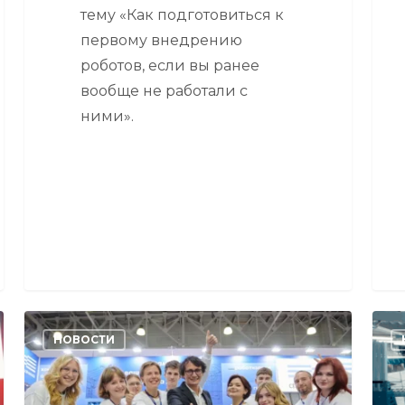
тему «Как подготовиться к
первому внедрению
роботов, если вы ранее
вообще не работали с
ними».
Фотомеханика
РО
НОВОСТИ
на
–
выставке
нов
CeMAT
мер