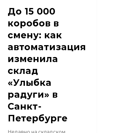
ыбка
До 15 000
уги»
коробов в
т-
смену: как
ербурге
автоматизация
изменила
склад
«Улыбка
радуги» в
Санкт-
Петербурге
Недавно на складском