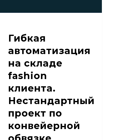
ект
вейерной
язке
Гибкая
онина
автоматизация
на складе
fashion
клиента.
Нестандартный
проект по
конвейерной
обвязке