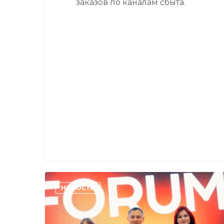
заказов по каналам сбыта.
Фотомеханика
НОВОСТИ
приняла
участие
в