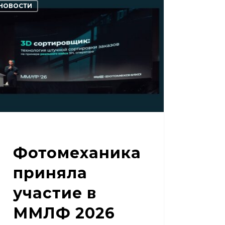
НОВОСТИ
няла
стие
ЛФ
6
Фотомеханика
приняла
участие в
ММЛФ 2026