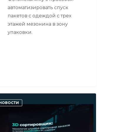
автоматизировать спуск
пакетов с одеждой с трех
этажей мезонина в зону
упаковки.
омеханика
НОВОСТИ
няла
стие
ЛФ