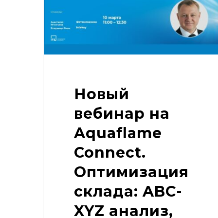
Оптимизация
склада:
ABC-
XYZ
анализ,
технологии
Новый
автоматизации,
внедрение
вебинар на
WMS
Aquaflame
Connect.
Оптимизация
склада: ABC-
XYZ анализ,