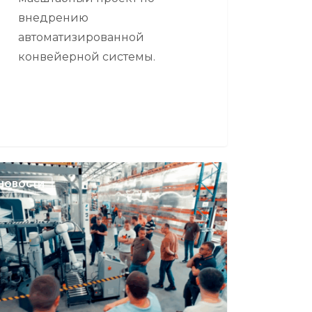
внедрению
автоматизированной
конвейерной системы.
БОДЕНЬ
НОВОСТИ
ое
оприятие
омеханики