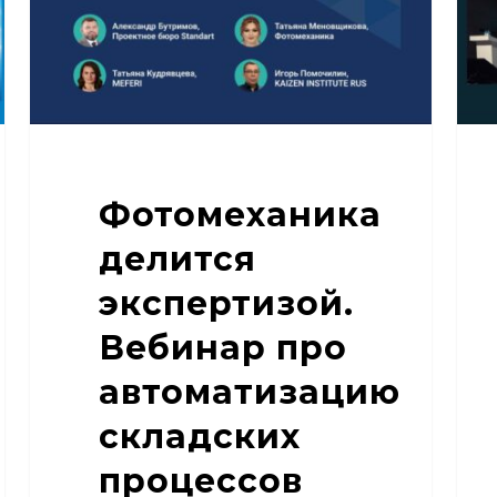
автоматизацию
202
складских
процессов
Фотомеханика
делится
экспертизой.
Вебинар про
автоматизацию
складских
процессов