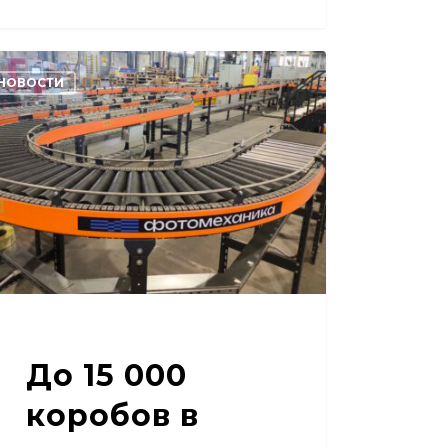
НОВОСТИ
обов
у:
оматизация
енила
ад
ыбка
До 15 000
уги»
коробов в
т-