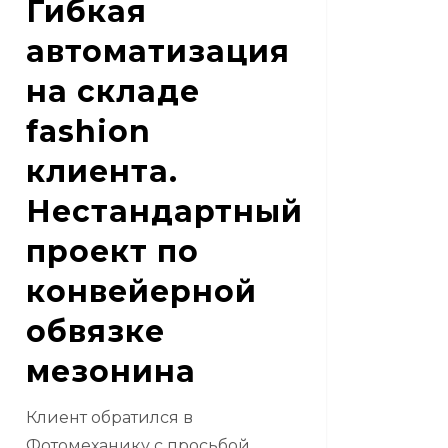
Гибкая
онина
автоматизация
на складе
fashion
клиента.
Нестандартный
проект по
конвейерной
обвязке
мезонина
Клиент обратился в
Фотомеханику с просьбой