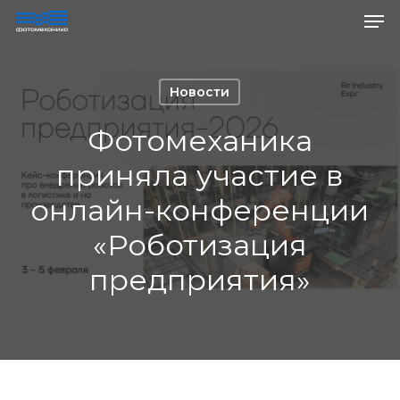
Ме
Skip
to
main
content
Новости
Фотомеханика
приняла участие в
онлайн-конференции
«Роботизация
предприятия»