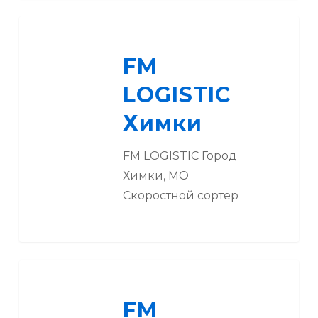
FM
LOGISTIC
FM
Химки
LOGISTIC
Химки
FM LOGISTIC Город
Химки, МО
Скоростной сортер
FM
LOGISTIC
FM
Чехов