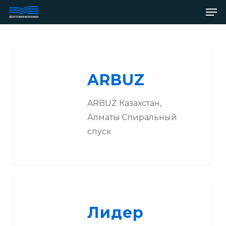
Ме
Skip
to
main
content
ARBUZ
ARBUZ
ARBUZ Казахстан,
Алматы Спиральный
спуск
Лидер
фармацевтического
Лидер
рынка
Ярославль