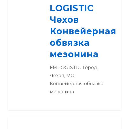
Конвейерная
LOGISTIC
обвязка
Чехов
мезонина
Конвейерная
обвязка
мезонина
FM LOGISTIC Город
Чехов, МО
Конвейерная обвязка
мезонина
FM