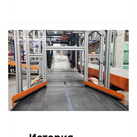
История
ИСТОРИИ УСПЕХА
успеха:
5
Post