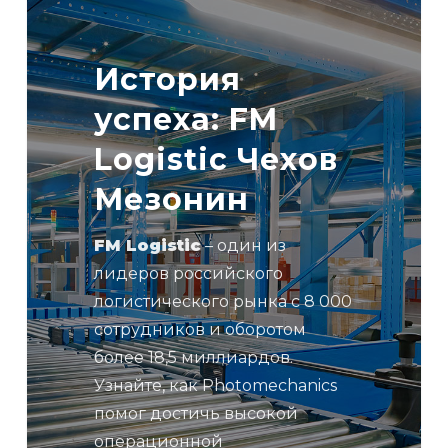
FM
Logistic
Чехов
История
Мезонин
успеха: FM
Logistic Чехов
Мезонин
FM Logistic
– один из
лидеров российского
логистического рынка c 8 000
сотрудников и оборотом
более 18,5 миллиардов.
Узнайте, как Photomechanics
помог достичь высокой
операционной